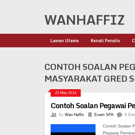
WANHAFFIZ
Laman Utama
Kenali Penulis
C
CONTOH SOALAN PE
MASYARAKAT GRED S4
23 May 2014
Contoh Soalan Pegawai 
By
Wan Haffiz
Exam SPA
0 Co
Contoh Soalan 
Pegawai Pemban