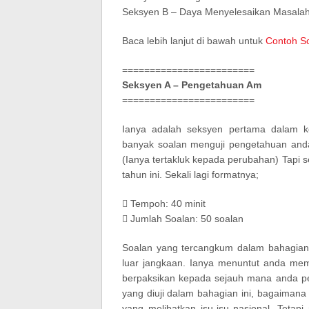
Seksyen B – Daya Menyelesaikan Masala
Baca lebih lanjut di bawah untuk
Contoh S
========================
Seksyen A – Pengetahuan Am
========================
Ianya adalah seksyen pertama dalam k
banyak soalan menguji pengetahuan anda
(Ianya tertakluk kepada perubahan) Tapi 
tahun ini. Sekali lagi formatnya;
 Tempoh: 40 minit
 Jumlah Soalan: 50 soalan
Soalan yang tercangkum dalam bahagian i
luar jangkaan. Ianya menuntut anda me
berpaksikan kepada sejauh mana anda pek
yang diuji dalam bahagian ini, bagaimana a
yang melibatkan isu-isu nasional. Tetap