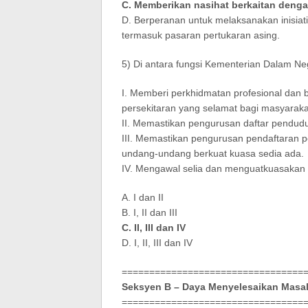
C. Memberikan nasihat berkaitan deng
D. Berperanan untuk melaksanakan inisi
termasuk pasaran pertukaran asing.
5) Di antara fungsi Kementerian Dalam Neg
I. Memberi perkhidmatan profesional dan 
persekitaran yang selamat bagi masyaraka
II. Memastikan pengurusan daftar pendudu
III. Memastikan pengurusan pendaftaran p
undang-undang berkuat kuasa sedia ada.
IV. Mengawal selia dan menguatkuasakan ak
A. I dan II
B. I, II dan III
C. II, III dan IV
D. I, II, III dan IV
=================================
Seksyen B – Daya Menyelesaikan Masa
=================================