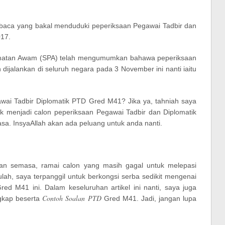
aca yang bakal menduduki peperiksaan Pegawai Tadbir dan
17.
idmatan Awam (SPA) telah mengumumkan bahawa peperiksaan
dijalankan di seluruh negara pada 3 November ini nanti iaitu
awai Tadbir Diplomatik PTD Gred M41? Jika ya, tahniah saya
k menjadi calon peperiksaan Pegawai Tadbir dan Diplomatik
asa. InsyaAllah akan ada peluang untuk anda nanti.
uan semasa, ramai calon yang masih gagal untuk melepasi
ulah, saya terpanggil untuk berkongsi serba sedikit mengenai
ed M41 ini. Dalam keseluruhan artikel ini nanti, saya juga
Contoh Soalan PTD
gkap beserta
Gred M41. Jadi, jangan lupa