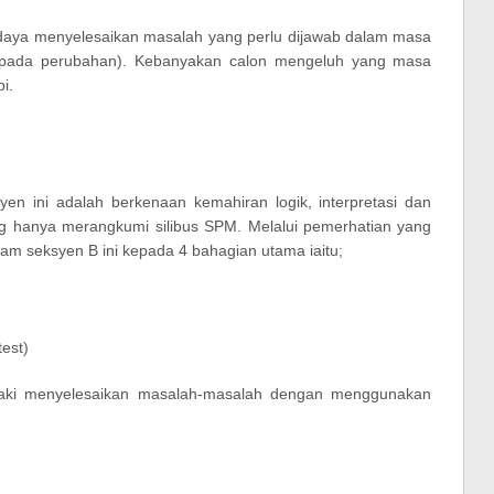
 daya menyelesaikan masalah yang perlu dijawab dalam masa
uk pada perubahan). Kebanyakan calon mengeluh yang masa
i.
en ini adalah berkenaan kemahiran logik, interpretasi dan
ng hanya merangkumi silibus SPM. Melalui pemerhatian yang
lam seksyen B ini kepada 4 bahagian utama iaitu;
est)
ndaki menyelesaikan masalah-masalah dengan menggunakan