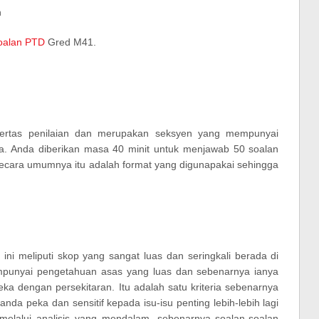
h
oalan PTD
Gred M41.
ertas penilaian dan merupakan seksyen yang mempunyai
. Anda diberikan masa 40 minit untuk menjawab 50 soalan
secara umumnya itu adalah format yang digunapakai sehingga
ni meliputi skop yang sangat luas dan seringkali berada di
mpunyai pengetahuan asas yang luas dan sebenarnya ianya
a dengan persekitaran. Itu adalah satu kriteria sebenarnya
nda peka dan sensitif kepada isu-isu penting lebih-lebih lagi
i melalui analisis yang mendalam, sebenarnya soalan-soalan