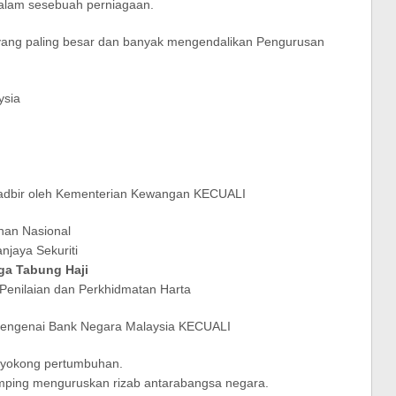
dalam sesebuah perniagaan.
i yang paling besar dan banyak mengendalikan Pengurusan
ysia
itadbir oleh Kementerian Kewangan KECUALI
nan Nasional
jaya Sekuriti
ga Tabung Haji
Penilaian dan Perkhidmatan Harta
 mengenai Bank Negara Malaysia KECUALI
nyokong pertumbuhan.
mping menguruskan rizab antarabangsa negara.