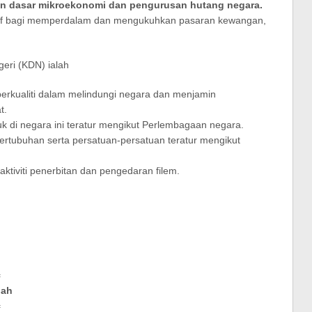
an dasar mikroekonomi dan pengurusan hutang negara.
atif bagi memperdalam dan mengukuhkan pasaran kewangan,
eri (KDN) ialah
berkualiti dalam melindungi negara dan menjamin
t.
k di negara ini teratur mengikut Perlembagaan negara.
ertubuhan serta persatuan-persatuan teratur mengikut
tiviti penerbitan dan pengedaran filem.
=
lah
=