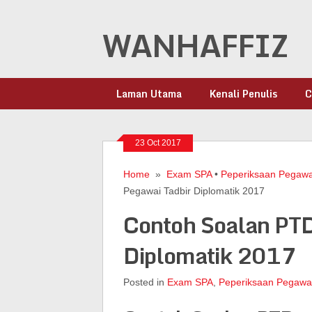
WANHAFFIZ
Laman Utama
Kenali Penulis
C
23 Oct 2017
Home
»
Exam SPA
•
Peperiksaan Pegawai
Pegawai Tadbir Diplomatik 2017
Contoh Soalan PT
Diplomatik 2017
Posted in
Exam SPA
,
Peperiksaan Pegawai