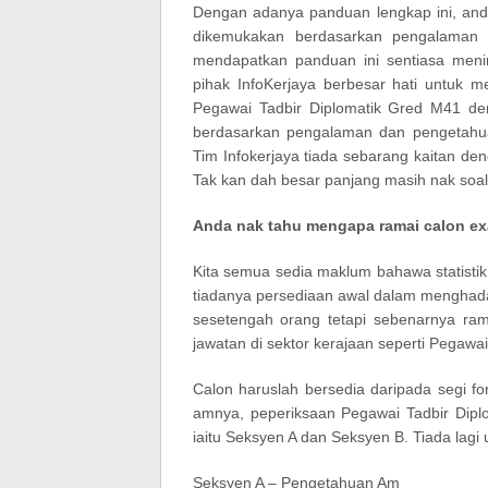
Dengan adanya panduan lengkap ini, anda
dikemukakan berdasarkan pengalaman c
mendapatkan panduan ini sentiasa menin
pihak InfoKerjaya berbesar hati untuk
Pegawai Tadbir Diplomatik Gred M41 
berdasarkan pengalaman dan pengetahuan
Tim Infokerjaya tiada sebarang kaitan de
Tak kan dah besar panjang masih nak soa
Anda nak tahu mengapa ramai calon 
Kita semua sedia maklum bahawa statistik
tiadanya persediaan awal dalam menghadap
sesetengah orang tetapi sebenarnya ra
jawatan di sektor kerajaan seperti Pegawai
Calon haruslah bersedia daripada segi f
amnya, peperiksaan Pegawai Tadbir Diplo
iaitu Seksyen A dan Seksyen B. Tiada lagi 
Seksyen A – Pengetahuan Am