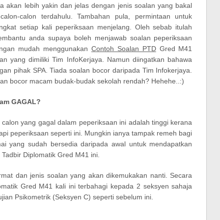
 akan lebih yakin dan jelas dengan jenis soalan yang bakal
alon-calon terdahulu. Tambahan pula, permintaan untuk
gkat setiap kali peperiksaan menjelang. Oleh sebab itulah
 membantu anda supaya boleh menjawab soalan peperiksaan
dengan mudah menggunakan
Contoh Soalan PTD
Gred M41
 yang dimiliki Tim InfoKerjaya. Namun diingatkan bahawa
ngan pihak SPA. Tiada soalan bocor daripada Tim Infokerjaya.
lan bocor macam budak-budak sekolah rendah? Hehehe..:)
exam GAGAL?
 calon yang gagal dalam peperiksaan ini adalah tinggi kerana
i peperiksaan seperti ini. Mungkin ianya tampak remeh bagi
mai yang sudah bersedia daripada awal untuk mendapatkan
 Tadbir Diplomatik Gred M41 ini.
ormat dan jenis soalan yang akan dikemukakan nanti. Secara
matik Gred M41 kali ini terbahagi kepada 2 seksyen sahaja
ujian Psikometrik (Seksyen C) seperti sebelum ini.