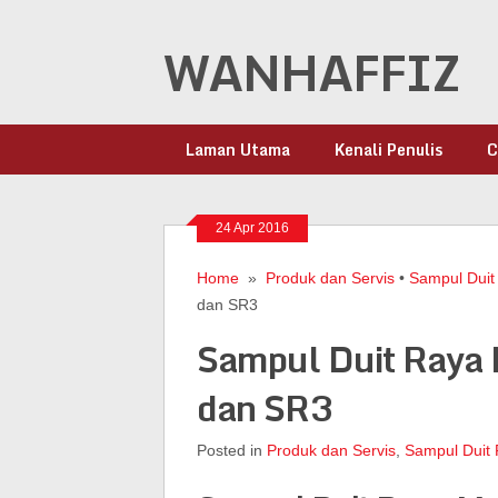
WANHAFFIZ
Laman Utama
Kenali Penulis
C
24 Apr 2016
Home
»
Produk dan Servis
•
Sampul Duit
dan SR3
Sampul Duit Raya
dan SR3
Posted in
Produk dan Servis
,
Sampul Duit