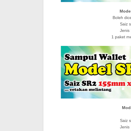
Model
Boleh dic
Saiz 
Jenis
1 paket m
Mode
Saiz 
Jenis