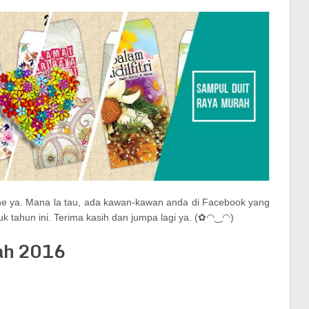
ne ya. Mana la tau, ada kawan-kawan anda di Facebook yang
uk tahun ini. Terima kasih dan jumpa lagi ya. (✿◠‿◠)
ah 2016